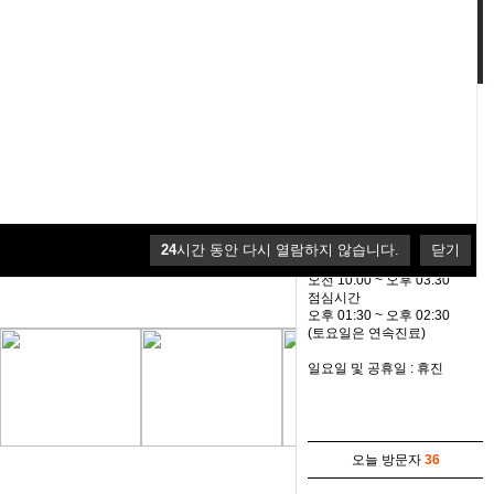
패키지
커뮤니티
병원 소개
월.화.수.목.금
오전 10:30 ~ 오후 08:30
24
시간 동안 다시 열람하지 않습니다.
닫기
토
오전 10:00 ~ 오후 03:30
점심시간
오후 01:30 ~ 오후 02:30
(토요일은 연속진료)
일요일 및 공휴일 : 휴진
오늘 방문자
36