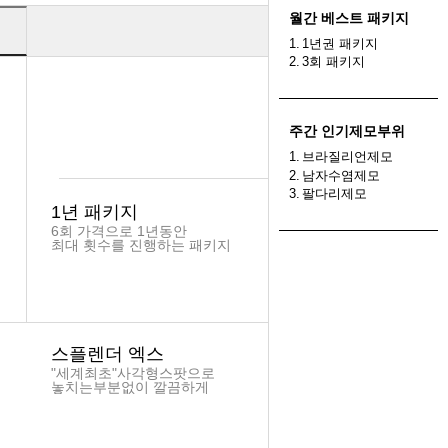
월간 베스트 패키지
1.
1년권 패키지
2.
3회 패키지
주간 인기제모부위
1.
브라질리언제모
2.
남자수염제모
3.
팔다리제모
1년 패키지
6회 가격으로 1년동안
최대 횟수를 진행하는 패키지
스플렌더 엑스
"세계최초"사각형스팟으로
놓치는부분없이 깔끔하게