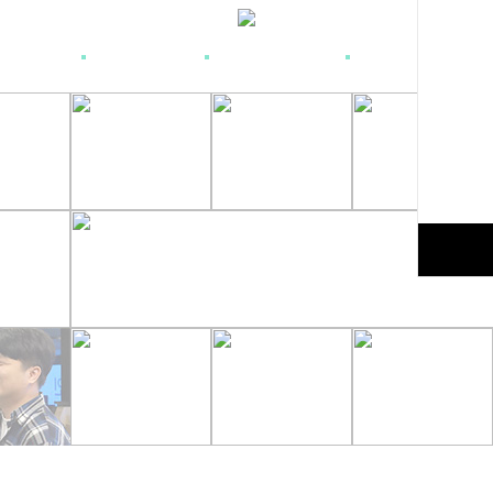
리언제모
팔다리제모
헤어라인제모
부위별제모