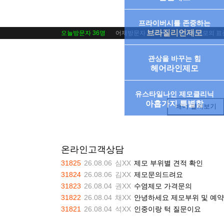
프라이버시를 존중하는
브라질리언제모
오늘방문자 36명
어제방문자 3,555명
레이저제모의 표준
관상을 바꾸는 힘
헤어라인제모
유스타일나인 제모클리닉
아홉가지 특별함
배너 펼쳐보기
온라인고객상담
31825
26.08.06
심XX
제모 부위별 견적 확인
31824
26.08.06
김XX
제모문의드려요
31823
26.08.04
권XX
수염제모 가격문의
31822
26.08.04
채XX
안녕하세요 제모부위 및 예
31821
26.08.04
석XX
인중이랑 턱 질문이요